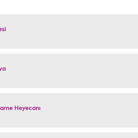
esi
ya
Karne Heyecanı