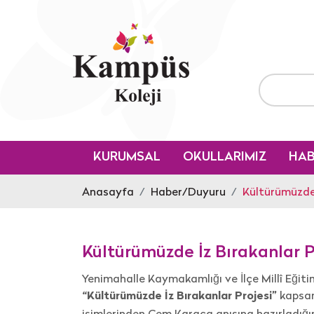
2025 -2026 öğretim yılında
KURUMSAL
OKULLARIMIZ
HAB
Anasayfa
Haber/Duyuru
Kültürümüzde 
Kültürümüzde İz Bırakanlar P
Yenimahalle Kaymakamlığı ve İlçe Millî Eğitim
kapsam
“Kültürümüzde İz Bırakanlar Projesi”
isimlerinden
Cem Karaca
anısına hazırladığ