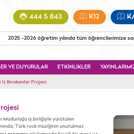
444 5 843
K12
K
 tüm öğrencilerimize sağlıklı, başarılı bir yıl dileriz.
ER VE DUYURULAR
ETKİNLİKLER
YAYINLARIMI
İz Bırakanlar Projesi
rojesi
 Müdürlüğü iş birliğiyle yürütülen
ında, Türk rock müziğinin unutulmaz
ımız programı okulumuzda büyük bir gurur ve